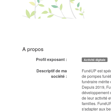
A propos
Profil exposant :
Activité digitale
Descriptif de ma
FunéUP est spéci
société :
de pompes funèbr
funéraire mérite
Depuis 2019, F
développement de
de leur activité
familles. FunéU
s'adapter aux bes