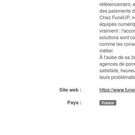
référencement, e
des paiements d
Chez FunéUP, no
équipés numériq
vraiment : l'acc
solutions sont co
comme les consei
métier.
À l'aube de sa 
agences de pom
satisfaits, heur
leurs problémati
Site web :
https://www.funeu
Pays :
France